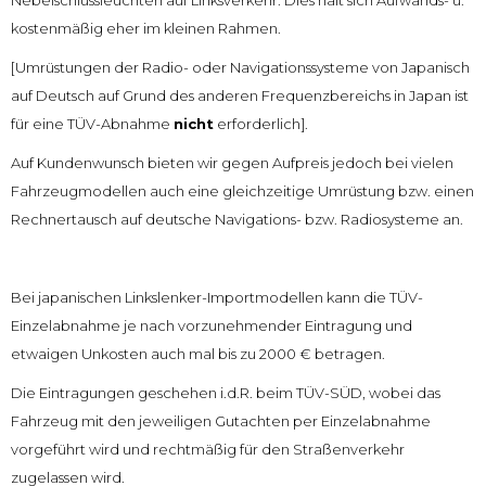
Nebelschlussleuchten auf Linksverkehr. Dies hält sich Aufwands- u.
kostenmäßig eher im kleinen Rahmen.
[Umrüstungen der Radio- oder Navigationssysteme von Japanisch
auf Deutsch auf Grund des anderen Frequenzbereichs in Japan ist
für eine TÜV-Abnahme
nicht
erforderlich].
Auf Kundenwunsch bieten wir gegen Aufpreis jedoch bei vielen
Fahrzeugmodellen auch eine gleichzeitige Umrüstung bzw. einen
Rechnertausch auf deutsche Navigations- bzw. Radiosysteme an.
Bei japanischen Linkslenker-Importmodellen kann die TÜV-
Einzelabnahme je nach vorzunehmender Eintragung und
etwaigen Unkosten auch mal bis zu 2000 € betragen.
Die Eintragungen geschehen i.d.R. beim TÜV-SÜD, wobei das
Fahrzeug mit den jeweiligen Gutachten per Einzelabnahme
vorgeführt wird und rechtmäßig für den Straßenverkehr
zugelassen wird.